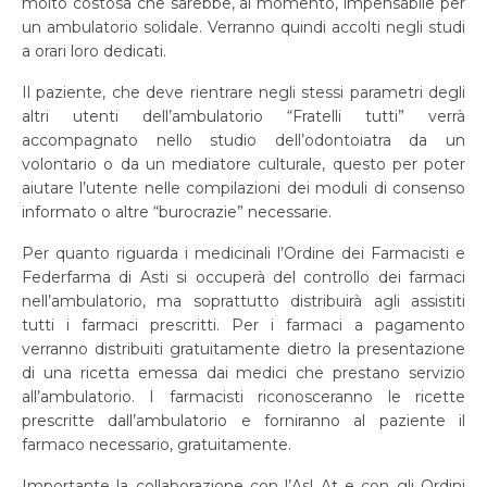
molto costosa che sarebbe, al momento, impensabile per
un ambulatorio solidale. Verranno quindi accolti negli studi
a orari loro dedicati.
Il paziente, che deve rientrare negli stessi parametri degli
altri utenti dell’ambulatorio “Fratelli tutti” verrà
accompagnato nello studio dell’odontoiatra da un
volontario o da un mediatore culturale, questo per poter
aiutare l’utente nelle compilazioni dei moduli di consenso
informato o altre “burocrazie” necessarie.
Per quanto riguarda i medicinali l’Ordine dei Farmacisti e
Federfarma di Asti si occuperà del controllo dei farmaci
nell’ambulatorio, ma soprattutto distribuirà agli assistiti
tutti i farmaci prescritti. Per i farmaci a pagamento
verranno distribuiti gratuitamente dietro la presentazione
di una ricetta emessa dai medici che prestano servizio
all’ambulatorio. I farmacisti riconosceranno le ricette
prescritte dall’ambulatorio e forniranno al paziente il
farmaco necessario, gratuitamente.
Importante la collaborazione con l’Asl At e con gli Ordini