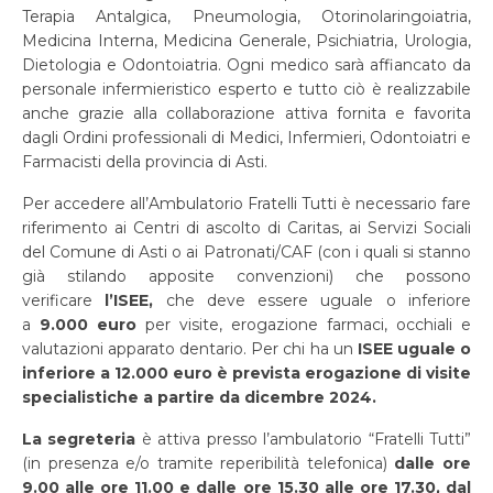
Terapia Antalgica, Pneumologia, Otorinolaringoiatria,
Medicina Interna, Medicina Generale, Psichiatria, Urologia,
Dietologia e Odontoiatria. Ogni medico sarà affiancato da
personale infermieristico esperto e tutto ciò è realizzabile
anche grazie alla collaborazione attiva fornita e favorita
dagli Ordini professionali di Medici, Infermieri, Odontoiatri e
Farmacisti della provincia di Asti.
Per accedere all’Ambulatorio Fratelli Tutti è necessario fare
riferimento ai Centri di ascolto di Caritas, ai Servizi Sociali
del Comune di Asti o ai Patronati/CAF (con i quali si stanno
già stilando apposite convenzioni) che possono
verificare
l’ISEE,
che deve essere uguale o inferiore
a
9.000 euro
per visite, erogazione farmaci, occhiali e
valutazioni apparato dentario. Per chi ha un
ISEE uguale o
inferiore a 12.000 euro è prevista erogazione di visite
specialistiche a partire da dicembre 2024.
La segreteria
è attiva presso l’ambulatorio “Fratelli Tutti”
(in presenza e/o tramite reperibilità telefonica)
dalle ore
9.00 alle ore 11.00 e dalle ore 15.30 alle ore 17.30, dal