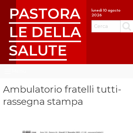
S
PASTORA
k
lunedì 10 agosto
2026
i
p
LE DELLA
Cerc
t
o
SALUTE
c
o
n
t
Menu
e
n
Ambulatorio fratelli tutti-
t
rassegna stampa